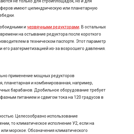
аются не только для стройплощадок, но и для
ельферов имеют цилиндрическую или планетарную
ебедки.
лобоидными и
червячными редукторами
. В остальных
времени на остывание редуктора после короткого
зводителем в техническом паспорте. Этот параметр
и его разгерметизацией из-за возросшего давления.
ально применение мощных редукторов
, планетарная и комбинированная, например,
чных барабанов. Дробильное оборудование требует
хфазным питанием и сдвигом тока на 120 градусов в
ностью. Целесообразно использование
ии, то климатическое исполнение У2, если на
е или морское. Обозначения климатического