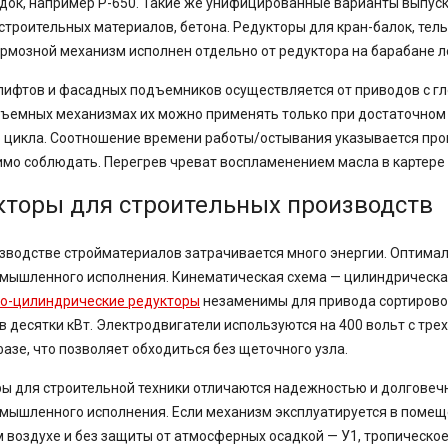
док, например Р-650. Такие же унифицированные варианты выпуск
строительных материалов, бетона. Редукторы для кран-балок, т
ормозной механизм исполнен отдельно от редуктора на барабане л
ифтов и фасадных подъемников осуществляется от приводов с г
ъемных механизмах их можно применять только при достаточном 
 цикла. Соотношение времени работы/остывания указывается прои
мо соблюдать. Перегрев чреват воспламенением масла в картере 
кторы для строительных производств
зводстве стройматериалов затрачивается много энергии. Оптим
ышленного исполнения. Кинематическая схема — цилиндрическая
ко-цилиндрические редукторы
незаменимы для привода сортирово
в десятки кВт. Электродвигатели используются на 400 вольт с тре
азе, что позволяет обходиться без щеточного узла.
ы для строительной техники отличаются надежностью и долговеч
ышленного исполнения. Если механизм эксплуатируется в помещен
 воздухе и без защиты от атмосферных осадкой — У1, тропическо