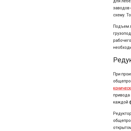
для лебе
заводов 
схему. Т
Подъем л
грузопод
рабочего
необходи
Реду
При прои
общепром
коничес
привода 
каждой ф
Редуктор
общепром
открытом