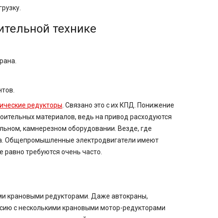
рузку.
ительной технике
рана.
тов.
ические редукторы
. Связано это с их КПД. Понижение
оительных материалов, ведь на привод расходуются
льном, камнерезном оборудовании. Везде, где
ра. Общепромышленные электродвигатели имеют
е равно требуются очень часто.
ми крановыми редукторами. Даже автокраны,
ссию с несколькими крановыми мотор-редукторами