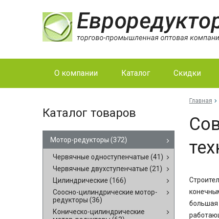
О компании
Каталог
Скидки
Главная
Каталог товаров
Сов
Мотор-редукторы
(372)
тех
Червячные одноступенчатые
(41)
Червячные двухступенчатые
(21)
Строител
Цилиндрические
(166)
конечным
Соосно-цилиндрические мотор-
редукторы
(36)
большая 
Коническо-цилиндрические
работающ