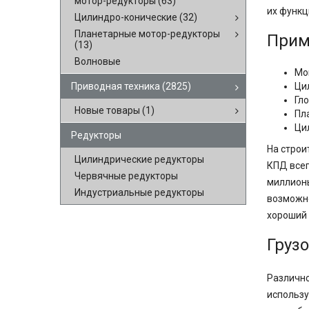
мотор-редукторы
(63)
их функц
Цилиндро-конические
(32)
Планетарные мотор-редукторы
Прим
(13)
Волновые
Мо
Приводная техника
(2825)
Ци
Гл
Новые товары
(1)
Пл
Ци
Редукторы
На строи
Цилиндрические редукторы
КПД всег
Червячные редукторы
миллионы
Индустриальные редукторы
возможно
хороший 
Груз
Различно
использу