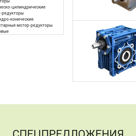
торы
ческо-цилиндрические
-редукторы
ндро-конические
етарные мотор-редукторы
овые
СПЕЦПРЕДЛОЖЕНИЯ