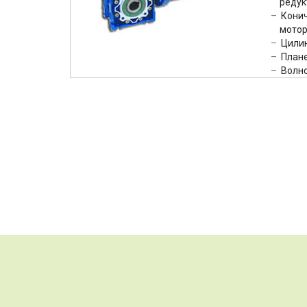
редук
Кони
мотор
Цили
План
Волн