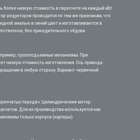
 более низкую стоимость в пересчете на каждый кВт
р-редукторов проводится по тем же признакам, что
идной эмалью в синий цвет и изготавливаются в
ественное, без принудительного обдува.
например, грузоподъемные механизмы. При
еет низкую стоимость изготовления. Ось привода
 вращении в любую сторону. Вариант червячной
еренчатых передач. Цилиндрические мотор
асчетов. Для их производства используется как
еняемы только корпуса (картеры).