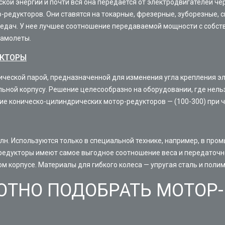
кой энергии и почти вся она передается от электродвигателей че
редукторов. Они ставятся на токарные, фрезерные, зуборезные, 
едач. У нее лучшее соотношение передаваемой мощности с собств
самолеты.
УКТОРЫ
ческой парой, предназначенной для изменения угла крепления эл
лельной корпусу. Решение целесообразно на оборудовании, где не
е коническо-цилиндрических мотор-редукторов — (100-300) при чи
лн. Используются только в специальной технике, например, в пром
редукторы имеют самое выгодное соотношение веса и передаточн
ом корпусе. Материалы для гибкого колеса — упругая сталь и поли
ОТНО ПОДОБРАТЬ МОТОР