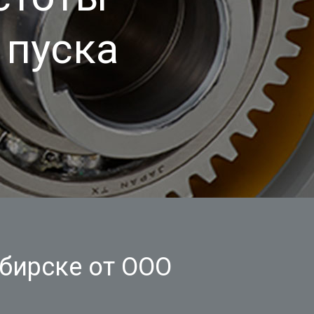
 пуска
бирске от ООО