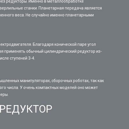
рез редукторы. Именно в металлообработке
сверлильные станки. Планетарная передача является
енного веса. Не случайно именно планетарными
ектродвигателя. Благодаря конической паре угол
льзя применять обычный цилиндрический редуктор из-
сле ступеней 3-4.
ышленных манипуляторах, сборочных роботах, так как
ого числа. У очень компактных моделей оно может
меры.
-РЕДУКТОР