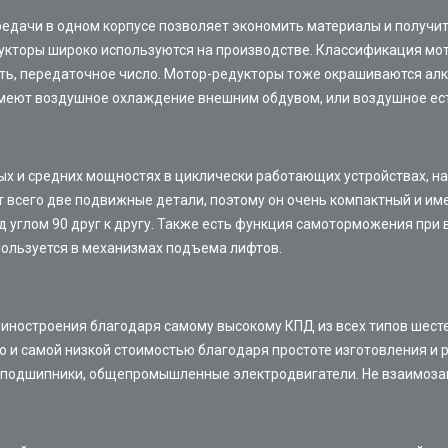
дачи в одном корпусе позволяет экономить материалы и получить
кторы широко используются на производстве. Классификация мото
ть, передаточное число. Мотор-редукторы тоже окрашиваются алк
имеют воздушное охлаждение внешним обдувом, или воздушное ест
ых и средних мощностях в циклически работающих устройствах, 
 всего две подвижные детали, поэтому он очень компактный и им
 углом 90 друг к другу. Также есть функция самоторможения при
пользуется в механизмах подъема лифтов.
иностроения благодаря самому высокому КПД из всех типов шест
 и самой низкой стоимостью благодаря простоте изготовления и р
подшипники, общепромышленные электродвигатели. Не взаимозам