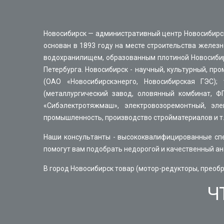
Новосибирск — административный центр Новосибирск
основан в 1893 году на месте строительства желез
водохранилищем, образованным плотиной Новосибирск
Петербурга. Новосибирск - научный, культурный, п
(ОАО «Новосибирскэнерго, Новосибирская ГЭС);
(металлургический завод, оловянный комбинат, Ф
«Сибэлектротяжмаш», электровозоремонтный, эл
промышленность, производство стройматериалов и т.
Наши консультанты - высококвалифицированные сп
помогут вам подобрать недорогой и качественный аналог
В город Новосибирск товар (мотор-редукторы, преоб
Ч