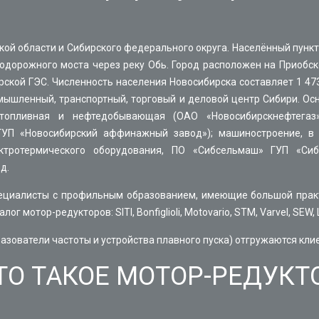
ой области и Сибирского федерального округа. Населённый пункт
нодорожного моста через реку Обь. Город расположен на Приобс
ой ГЭС. Численность населения Новосибирска составляет 1 473 7
ромышленный, транспортный, торговый и деловой центр Сибири. О
 топливная и нефтедобывающая (ОАО «Новосибирскнефтегаз»,
ГУП «Новосибирский аффинажный завод»); машиностроение, в т
ектротермического оборудования, ПО «Сибсельмаш» ГУП «Сиб
д.
ециалисты с профильным образованием, имеющие большой практи
 мотор-редукторов: SITI, Bonfiglioli, Motovario, STM, Varvel, SEW, 
разователи частоты и устройства плавного пуска) отгружаются кл
ТО ТАКОЕ МОТОР-РЕДУКТ