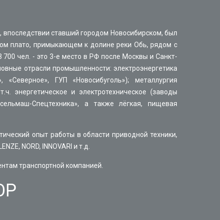
, впоследствии ставший городом Новосибирском, был
ком плато, примыкающем к долине реки Обь, рядом с
00 чел. - это 3-е место в РФ после Москвы и Санкт-
сновные отрасли промышленности: электроэнергетика
 «Северное», ГУП «Новосибуголь»); металлургия
.ч. энергетическое и электротехническое (заводы
сельмаш-Спецтехника», а также лёгкая, пищевая
ческий опыт работы в области приводной техники,
LENZE, NORD, INNOVARI и т.д.
иентам транспортной компанией.
ОР