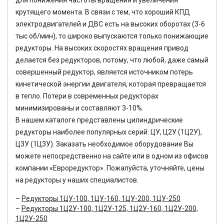
для понижения частоты вращения и увеличения
крутящего момента. В связи с тем, что хороший КПД
электродвигателей и ДВС есть на высоких оборотах (3-6
тыс об/мин), то широко выпускаются только понижающие
редукторы. На высоких скоростях вращения привод
делается без редукторов, потому, что любой, даже самый
совершенный редуктор, является источником потерь
кинетической энергии двигателя, которая превращается
в тепло. Потери в современных редукторах
минимизированы и составляют 3-10%.
В нашем каталоге представлены цилиндрические
редукторы наиболее популярных серий: ЦУ, Ц2У (1Ц2У),
Ц3У (1Ц3У). Заказать необходимое оборудование Вы
можете непосредственно на сайте или в одном из офисов
компании «Евроредуктор». Пожалуйста, уточняйте, цены
на редукторы у наших специалистов.
Редукторы 1ЦУ-100, 1ЦУ-160, 1ЦУ-200, 1ЦУ-250
Редукторы 1Ц2У-100, 1Ц2У-125, 1Ц2У-160, 1Ц2У-200,
1Ц2У-250